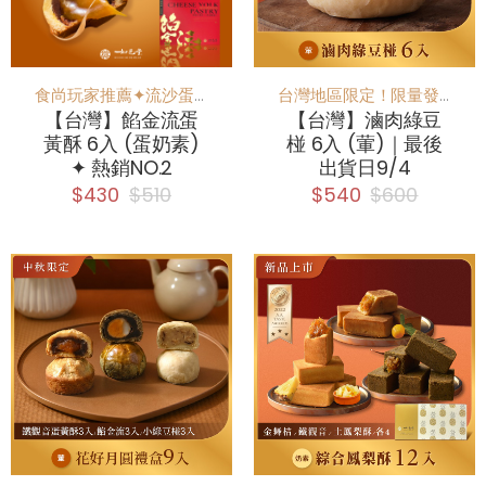
食尚玩家推薦✦流沙蛋黃酥
台灣地區限定！限量發售，喜歡綠豆椪的絕對不能錯過！
【台灣】餡金流蛋
【台灣】滷肉綠豆
黃酥 6入 (蛋奶素)
椪 6入 (葷)｜最後
✦ 熱銷NO.2
出貨日9/4
$430
$510
$540
$600