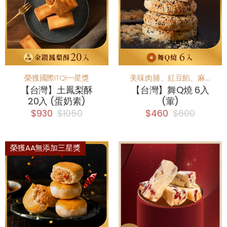
榮獲國際ITQI一星獎
美味肉脯、紅豆餡、麻糬、蛋黃，甜鹹綜合的！
【台灣】土鳳梨酥
【台灣】舞Q燒 6入
20入 (蛋奶素)
(葷)
$930
$1050
$460
$600
榮獲AA無添加三星獎