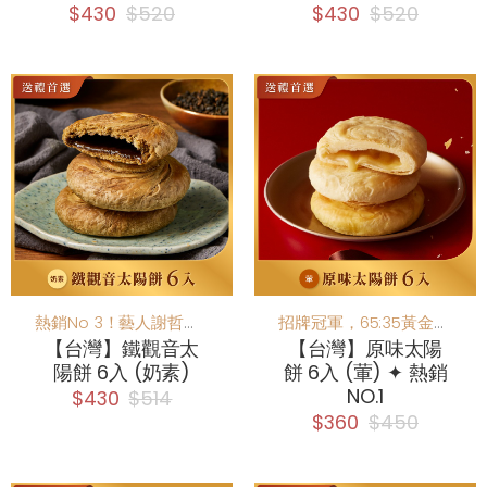
$430
$520
$430
$520
熱銷No 3！藝人謝哲青推薦！創新鐵觀音茶香滋味，香氣回韻大人味
招牌冠軍，65:35黃金比例
【台灣】鐵觀音太
【台灣】原味太陽
陽餅 6入 (奶素)
餅 6入 (葷) ✦ 熱銷
NO.1
$430
$514
$360
$450