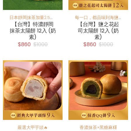
日本靜岡抹茶加量2.5倍！重度抹茶控必吃
每一口，都品味到海鹽與起司的細膩交融
【台灣】特濃靜岡
【台灣】鹽之花起
抹茶太陽餅 12入 (奶
司太陽餅 12入 (奶
素)
素)
$860
$1000
$860
$1000
嚴選大甲芋頭🔥
香濃抹茶×黑糖麻糬