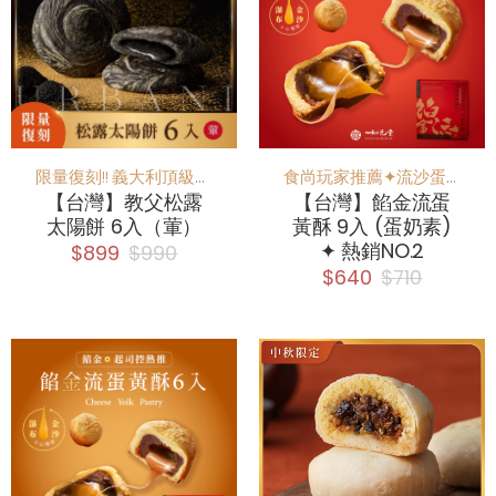
限量復刻!! 義大利頂級URBANI松露
食尚玩家推薦✦流沙蛋黃酥
【台灣】教父松露
【台灣】餡金流蛋
太陽餅 6入（葷）
黃酥 9入 (蛋奶素)
✦ 熱銷NO.2
$899
$990
$640
$710