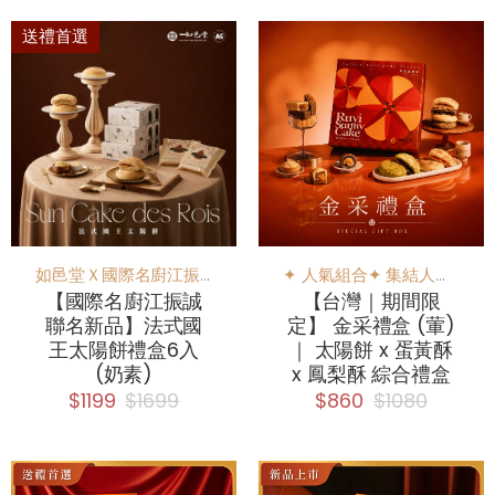
送禮首選
如邑堂Ｘ國際名廚江振誠聯名新品
✦ 人氣組合✦ 集結人氣排行榜所推出的綜合禮盒
【國際名廚江振誠
【台灣｜期間限
聯名新品】法式國
定】 金采禮盒 (葷)
王太陽餅禮盒6入
｜ 太陽餅 x 蛋黃酥
(奶素)
x 鳳梨酥 綜合禮盒
$1199
$1699
$860
$1080