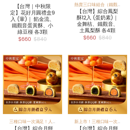
熱賣三口味組合（鐵觀音、金舞桔、土鳳梨酥），一次滿足！
【台灣｜中秋限
【台灣】綜合鳳梨
定】花好月圓禮盒9
酥12入 (蛋奶素)｜
入 (葷)｜ 餡金流、
金舞桔、鐵觀音、
鐵觀音蛋黃酥、小
土鳳梨酥 各4顆
綠豆椪 各3顆
$660
$840
$660
$840
三種口味一次滿足！人氣熱銷款！
新上市！三種口味一次滿足
【台灣】綜合月餅
【台灣】綜合月餅