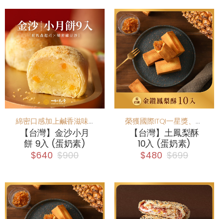
綿密口感加上鹹香滋味，內餡加入帕瑪森起士以及鹹蛋黃，香氣十足
榮獲國際ITQI一星獎、全球純粹風味評鑑二星獎
【台灣】金沙小月
【台灣】土鳳梨酥
餅 9入 (蛋奶素)
10入 (蛋奶素)
$640
$900
$480
$699