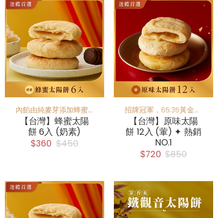
內餡由純麥芽添加蜂蜜， 蜂蜜香味與餅香完美搭配。
招牌冠軍，65:35黃金比例
【台灣】蜂蜜太陽
【台灣】原味太陽
餅 6入 (奶素)
餅 12入 (葷) ✦ 熱銷
NO.1
$360
$450
$720
$850