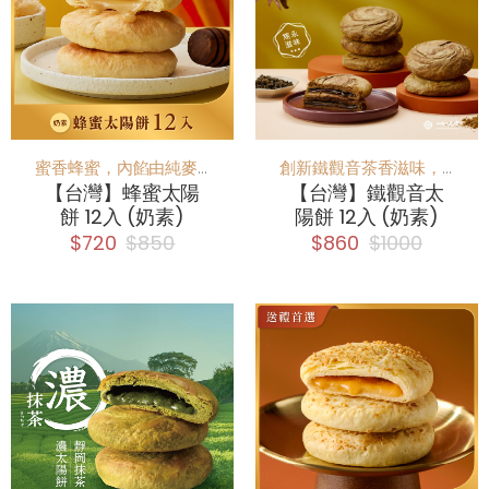
蜜香蜂蜜，內餡由純麥芽添加蜂蜜， 蜂蜜香味與餅香完美搭配
創新鐵觀音茶香滋味，香氣回韻大人味
【台灣】蜂蜜太陽
【台灣】鐵觀音太
餅 12入 (奶素)
陽餅 12入 (奶素)
$720
$850
$860
$1000