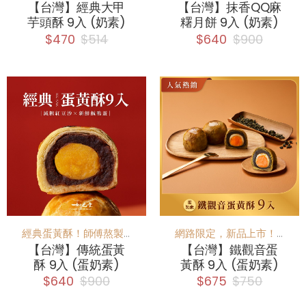
【台灣】經典大甲
【台灣】抹香QQ麻
芋頭酥 9入 (奶素)
糬月餅 9入 (奶素)
$470
$514
$640
$900
經典蛋黃酥！師傅熬製香濃豆沙 x 整顆新鮮鹹鴨蛋，值得一再回味
網路限定，新品上市！全新茶口味蛋黃酥！
【台灣】傳統蛋黃
【台灣】鐵觀音蛋
酥 9入 (蛋奶素)
黃酥 9入 (蛋奶素)
$640
$900
$675
$750