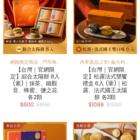
網路限定商品，門市無販售
跨界新品上市!! 義大利頂級URBANI松露
【台灣｜官網限
【台灣｜官網限
定】綜合太陽餅 8入
定】松露法式雙饗
(素)｜抹茶、鐵觀
禮盒 6入 (葷)｜松
音、蜂蜜、鹽之花
露、法式國王太陽
各2顆
餅 各3顆
$600
$690
$1099
$1200