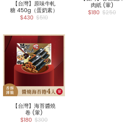
【台灣】原味牛軋
肉紙 (葷)
糖 450g（蛋奶素）
$180
$250
$430
$510
【台灣】海苔醬燒
卷 (葷)
$180
$300