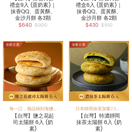
禮盒9入 (蛋奶素)｜
禮盒6入 (蛋奶素)｜
抹香QQ、蛋黃酥、
抹香QQ、蛋黃酥、
金沙月餅 各3顆
金沙月餅 各2顆
$640
$900
$430
$510
每一口，都品味到海鹽與起司的細膩交融
日本靜岡抹茶加量2.5倍！重度抹茶控必吃
【台灣】鹽之花起
【台灣】特濃靜岡
司太陽餅 6入 (奶
抹茶太陽餅 6入 (奶
素)
素)