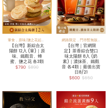
葷食，原味/鹽之花起司/蜂蜜/鐵觀音 人氣4口味一次滿足！
網路限定，門市暫無販售
【台灣】新綜合太
【台灣｜官網限
陽餅 12入 (葷)｜原
定】茶香綜合雙口
味、鐵觀音、蜂
味太陽餅 8入 (奶
蜜、鹽之花 各3顆
素)｜濃抹茶、鐵觀
音 各4顆｜最後出貨
$790
$890
日8/21
$600
$650