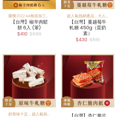
榮獲2022 AA無添加三星獎，非凡大探索報導，，一口咬下酥香麻鹹香不膩
超人氣熱銷產品，大人小孩的最愛，吃得到蔓越莓！
【台灣】椒辛肉鬆
【台灣】蔓越莓牛
餅 6入 (葷)
軋糖 450g（蛋奶
素）
$410
$599
$430
$510
奶香味十足，超人氣熱銷產品，大人小孩的最愛
【台灣】杏仁脆片