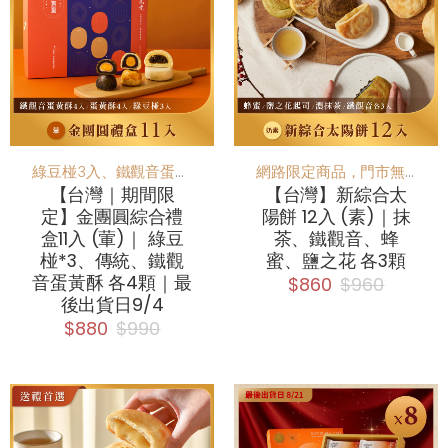
綠豆椪3入、鐵觀音蛋黃酥4入、傳統蛋黃酥4入
網路限定商品，門市無販售
【台灣｜期間限
【台灣】新綜合太
定】金團圓綜合禮
陽餅 12入 (素)｜抹
盒11入 (葷)｜ 綠豆
茶、鐵觀音、蜂
椪*3、傳統、鐵觀
蜜、鹽之花 各3顆
音蛋黃酥 各4顆｜最
$860
$960
後出貨日9/4
$880
$990