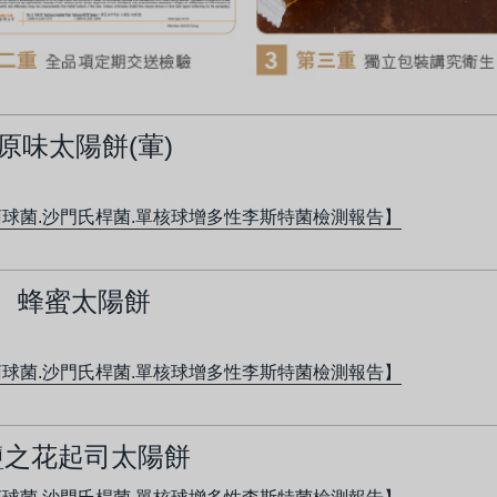
原味太陽餅
(葷)
球菌.沙門氏桿菌.單核球增多性李斯特菌檢測報告】
蜂蜜太陽餅
球菌.沙門氏桿菌.單核球增多性李斯特菌檢測報告】
鹽之花起司太陽餅