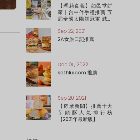
太陽餅！
【瑪莉食報】如邑堂餅
家｜台中伴手禮推薦 五
屆全國太陽餅冠軍 減糖
55%的健康好吃太陽餅
Sep 22, 2021
頂級松露太陽餅 醇厚濃
抹茶太陽餅都必買
2A食旅日記推薦
Dec 05, 2022
sethlui.com 推薦
Sep 20, 2021
【奇摩新聞】推薦十大
芋頭酥人氣排行榜
【2021年最新版】