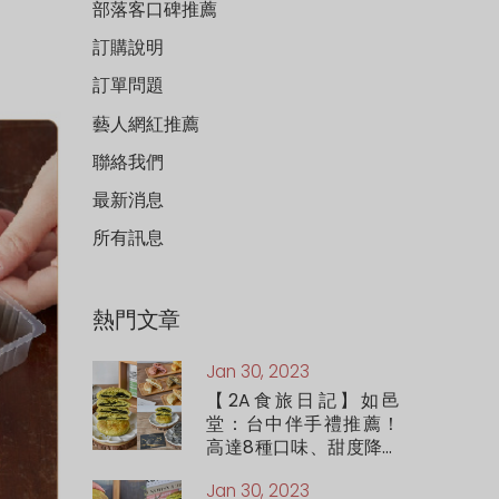
部落客口碑推薦
訂購說明
訂單問題
藝人網紅推薦
聯絡我們
最新消息
所有訊息
熱門文章
Jan 30, 2023
【2A食旅日記】如邑
堂：台中伴手禮推薦！
高達8種口味、甜度降低
55%的好吃太陽餅，新
Jan 30, 2023
推出高級感滿滿的松露