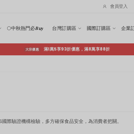
會員登入
滿1萬5享93折優惠，滿8萬享88折
大宗優惠
🌕中秋熱門必𝑩𝙪𝒚
台灣訂購區
國際訂購區
企業
滿1萬5享93折優惠，滿8萬享88折
大宗優惠
GS國際驗證機構檢驗，多方確保食品安全，為消費者把關。