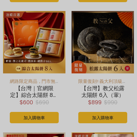
後出貨日9/4
網路限定商品，門市無販售
限量復刻!! 義大利頂級URBANI松露
【台灣｜官網限
【台灣】教父松露
定】綜合太陽餅 8入
太陽餅 6入（葷）
(素)｜抹茶、鐵觀
$600
$690
$899
$990
音、蜂蜜、鹽之花
各2顆
加入購物車
加入購物車