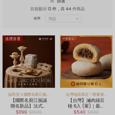
篩選
目前顯示
12 件，共 44
件商品
排序:
送禮首選
如邑堂Ｘ國際名廚江振誠聯名新品
台灣地區限定！限量發售，喜歡綠豆椪的絕對不能錯過！
【國際名廚江振誠
【台灣】滷肉綠豆
聯名新品】法式國
椪 6入 (葷)｜最後
王太陽餅禮盒6入
出貨日9/4
$1199
$1699
$540
$600