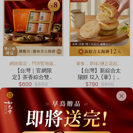
網路限定，門市暫無販售
葷食，原味/鹽之花起司/蜂蜜/鐵觀音 人氣4口味一次滿足！
【台灣｜官網限
【台灣】新綜合太
定】茶香綜合雙口
陽餅 12入 (葷)｜原
味太陽餅 8入 (奶
味、鐵觀音、蜂
$600
$650
$790
$890
素)｜濃抹茶、鐵觀
蜜、鹽之花 各3顆
音 各4顆｜最後出貨
加入購物車
加入購物車
日8/21