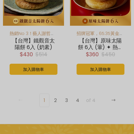
熱銷No 3！藝人謝哲青推薦！創新鐵觀音茶香滋味，香氣回韻大人味
招牌冠軍，65:35黃金比例
【台灣】鐵觀音太
【台灣】原味太陽
陽餅 6入 (奶素)
餅 6入 (葷) ✦ 熱銷
NO.1
$430
$514
$360
$450
加入購物車
加入購物車
1
2
3
4
of 4