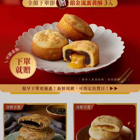
每一口，都品味到海鹽與起司的細膩交融
日本靜岡抹茶加量2.5倍！重度抹茶控必吃
【台灣】鹽之花起
【台灣】特濃靜岡
司太陽餅 6入 (奶
抹茶太陽餅 6入 (奶
素)
素)
$430
$520
$430
$520
加入購物車
加入購物車