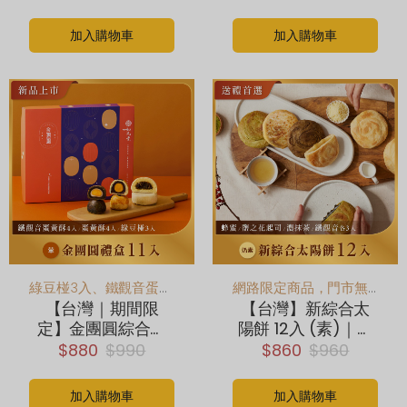
(奶素)
加入購物車
加入購物車
綠豆椪3入、鐵觀音蛋黃酥4入、傳統蛋黃酥4入
網路限定商品，門市無販售
【台灣｜期間限
【台灣】新綜合太
定】金團圓綜合禮
陽餅 12入 (素)｜抹
盒11入 (葷)｜ 綠豆
茶、鐵觀音、蜂
$880
$990
$860
$960
椪*3、傳統、鐵觀
蜜、鹽之花 各3顆
音蛋黃酥 各4顆｜最
加入購物車
加入購物車