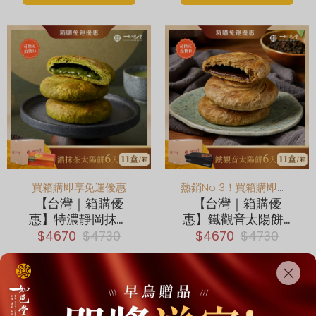
買箱購即享免運優惠
熱銷No 3！買箱購即享免運優惠
【台灣｜箱購優
【台灣｜箱購優
惠】特濃靜岡抹茶
惠】鐵觀音太陽餅6
太陽餅6入×11盒 (奶
入×11盒 (奶素)
$4670
$4730
$4670
$4730
素)
Add to cart
Add to cart