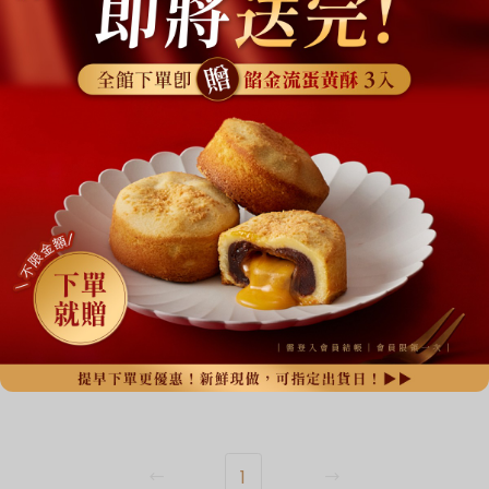
網路限定，門市暫無販售
【台灣｜官網限
定】茶香綜合雙口
味太陽餅 8入 (奶
$600
$650
素)｜濃抹茶、鐵觀
音 各4顆｜最後出貨
Add to cart
日8/21
1