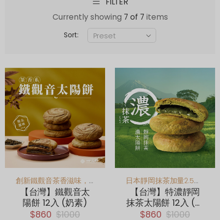
FILTER
Currently showing
7 of 7
items
Sort:
創新鐵觀音茶香滋味，香氣回韻大人味
日本靜岡抹茶加量2.5倍！重度抹茶控必吃
【台灣】鐵觀音太
【台灣】特濃靜岡
陽餅 12入 (奶素)
抹茶太陽餅 12入 (奶
素)
$860
$1000
$860
$1000