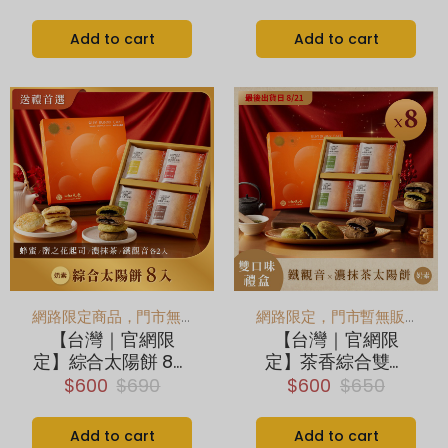
蜜、鹽之花 各3顆
蜜、鹽之花 各3顆
Add to cart
Add to cart
網路限定商品，門市無販售
網路限定，門市暫無販售
【台灣｜官網限
【台灣｜官網限
定】綜合太陽餅 8入
定】茶香綜合雙口
(素)｜抹茶、鐵觀
味太陽餅 8入 (奶
$600
$690
$600
$650
音、蜂蜜、鹽之花
素)｜濃抹茶、鐵觀
各2顆
音 各4顆｜最後出貨
Add to cart
Add to cart