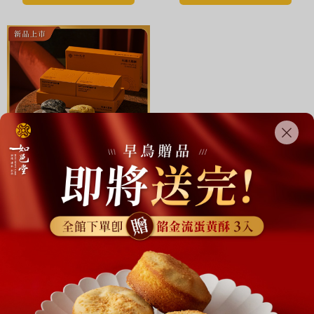
日8/21
跨界新品上市!! 義大利頂級URBANI松露
【台灣｜官網限
定】松露法式雙饗
禮盒 6入 (葷)｜松
$1099
$1200
露、法式國王太陽
餅 各3顆
Add to cart