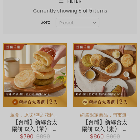
FILTER
Currently showing
5 of 5
items
Sort:
葷食，原味/鹽之花起司/蜂蜜/鐵觀音 人氣4口味一次滿足！
網路限定商品，門市無販售
【台灣】新綜合太
【台灣】新綜合太
陽餅 12入 (葷)｜原
陽餅 12入 (素)｜抹
味、鐵觀音、蜂
茶、鐵觀音、蜂
$790
$890
$860
$960