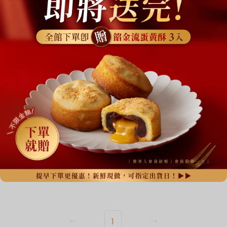
榮獲國際ITQI一星獎、全球純粹風味評鑑二星獎
【台灣】土鳳梨酥
10入 (蛋奶素)
$480
$699
Add to cart
1