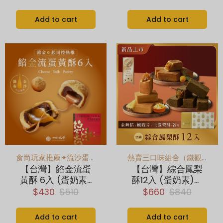
x 鳳梨酥 綜合禮盒
Add to cart
Add to cart
食尚玩家推薦✦流沙蛋黃酥
熱賣三口味組合（鐵觀音、金舞桔、土鳳梨酥），一次滿足！
【台灣】餡金流蛋
【台灣】綜合鳳梨
黃酥 6入 (蛋奶素)
酥12入 (蛋奶素)｜
✦ 熱銷NO.2
金舞桔、鐵觀音、
$430
$510
$660
$840
土鳳梨酥 各4顆
Add to cart
Add to cart