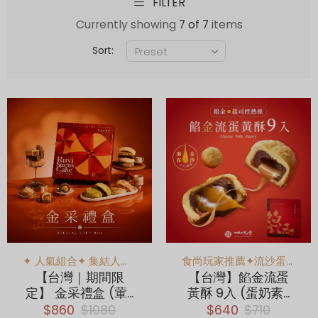
FILTER
Currently showing
7 of 7
items
Sort:
✦ 人氣組合✦ 集結人氣排行榜所推出的綜合禮盒
食尚玩家推薦✦流沙蛋黃酥
【台灣｜期間限
【台灣】餡金流蛋
定】 金采禮盒 (葷)
黃酥 9入 (蛋奶素)
｜ 太陽餅 x 蛋黃酥
✦ 熱銷NO.2
$860
$1080
$640
$710