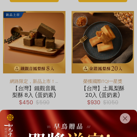
網路限定，新品上市！全新茶口味鳳梨酥！
榮獲國際ITQI一星獎
【台灣】鐵觀音鳳
【台灣】土鳳梨酥
梨酥 8入 (蛋奶素)
20入 (蛋奶素)
$450
$590
$930
$1050
Add to cart
Add to cart