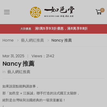
滿1萬5享93折優惠，滿8萬享88折
大宗優惠
0
Toggle mobile menu
滿1萬5享93折優惠，滿8萬享88折
大宗優惠
Home
藝人網紅推薦
Nancy 推薦
Mar 31, 2025
|
Views：2142
Nancy 推薦
in
藝人網紅推薦
如果說甜點能夠講故事，
那「如邑堂 × 江振誠」聯手打造的法式國王太陽餅，
絕對是台灣味與法國經典的一場浪漫邂逅！
/