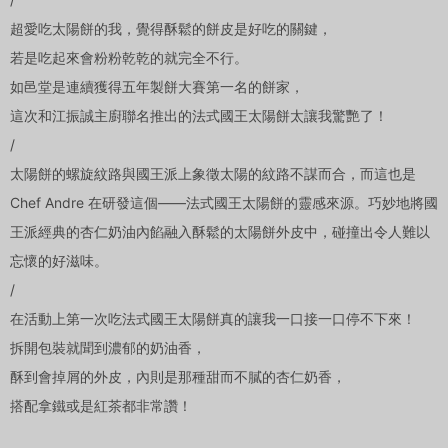
超愛吃太陽餅的我，覺得酥鬆的餅皮是好吃的關鍵，
若是吃起來會粉粉乾乾的就完全不行。
如邑堂是連續獲得五年製餅大賽第一名的餅家，
這次和江振誠主廚聯名推出的法式國王太陽餅太讓我驚艷了！
/
太陽餅的螺旋紋路與國王派上象徵太陽的紋路不謀而合，而這也是
Chef Andre 在研發這個——法式國王太陽餅的靈感來源。巧妙地將國
王派經典的杏仁奶油內餡融入酥鬆的太陽餅外皮中，碰撞出令人難以
忘懷的好滋味。
/
在活動上第一次吃法式國王太陽餅真的讓我一口接一口停不下來！
拆開包裝就聞到濃郁的奶油香，
酥到會掉屑的外皮，內則是那種甜而不膩的杏仁奶香，
搭配拿鐵或是紅茶都非常讚！