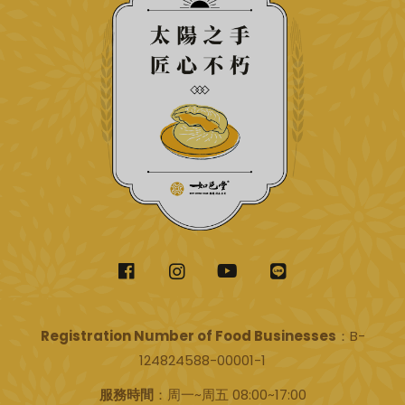
Registration Number of Food Businesses
：B-
124824588-00001-1
服務時間
：周一~周五 08:00~17:00