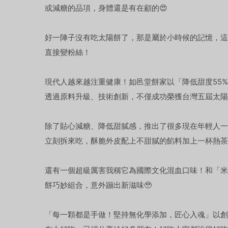
或減糖的品項，身體還是有在顧的😍
好一陣子沒有吃太陽餅了，那是屬於小時候的記憶，
直接變粉絲！
現代人越來越注重健康！如邑堂餅家以「降低甜度55
透過原料升級、技術創新，不僅成功榮獲台灣五屆太陽
除了貼心減糖、降低甜膩感，推出了很多現在年輕人一
立刻拆來吃，酥脆外皮配上不甜膩的餡料加上一杯熱茶
還有一個超級厲害我稱它為國際文化混血口味！和「米
餅巧妙組合，意外蹦出新滋味🥹
「每一顆都是手做！堅持無化學添加，匠心入魂」以創