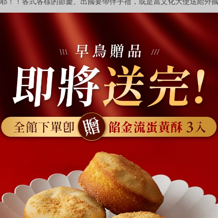
耶！！各式各樣的節慶、出國要帶伴手禮，或是當文化大使送給外
國王太陽餅
#蛋黃酥
#鳳梨酥
#伴手禮推薦
gJuqpYzB/?img_index=1