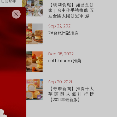
國朋朋都非
太陽餅！
【瑪莉食報】如邑堂餅
家｜台中伴手禮推薦 五
屆全國太陽餅冠軍 減糖
55%的健康好吃太陽餅
Sep 22, 2021
頂級松露太陽餅 醇厚濃
抹茶太陽餅都必買
2A食旅日記推薦
Dec 05, 2022
sethlui.com 推薦
Sep 20, 2021
【奇摩新聞】推薦十大
芋頭酥人氣排行榜
【2021年最新版】