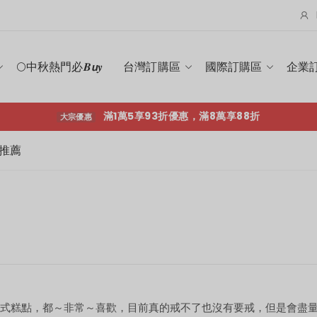
滿1萬5享93折優惠，滿8萬享88折
大宗優惠
🌕中秋熱門必𝑩𝙪𝒚
台灣訂購區
國際訂購區
企業
滿1萬5享93折優惠，滿8萬享88折
大宗優惠
G 推薦
式糕點，都～非常～喜歡，目前真的戒不了也沒有要戒，但是會盡