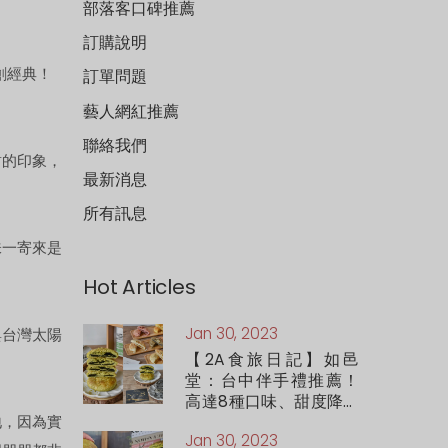
部落客口碑推薦
訂購說明
創經典！
訂單問題
藝人網紅推薦
聯絡我們
甜的印象，
最新消息
所有訊息
味一寄來是
Hot Articles
Jan 30, 2023
與台灣太陽
【2A食旅日記】如邑
堂：台中伴手禮推薦！
高達8種口味、甜度降低
地，因為實
55%的好吃太陽餅，新
Jan 30, 2023
推出高級感滿滿的松露