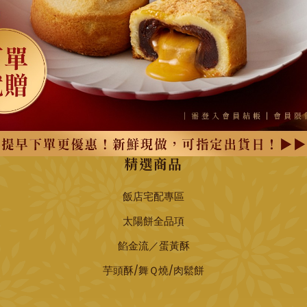
精選商品
飯店宅配專區
太陽餅全品項
餡金流／蛋黃酥
芋頭酥/舞Ｑ燒/肉鬆餅