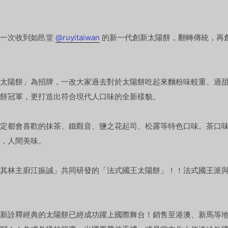
這一次收到如邑堂
@ruyitaiwan
的新一代創新太陽餅，翻轉傳統，再
%太陽餅」為招牌，一改大家過去對於太陽餅吃起來麵粉味較重、過
餅冠軍，更打造出符合現代人口味的全新樣貌。
定都會喜歡的抹茶、鐵觀音、鹽之花起司、松露等特色口味。茶口
，人間美味。
其林主廚江振誠」共同研發的「法式國王太陽餅」！！法式國王派
新詮釋經典的太陽餅已經成功躍上國際舞台！銷售至港澳、新馬等