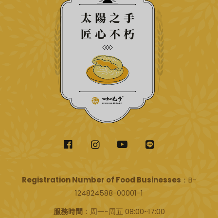
Registration Number of Food Businesses
：B-
124824588-00001-1
服務時間
：周一~周五 08:00~17:00