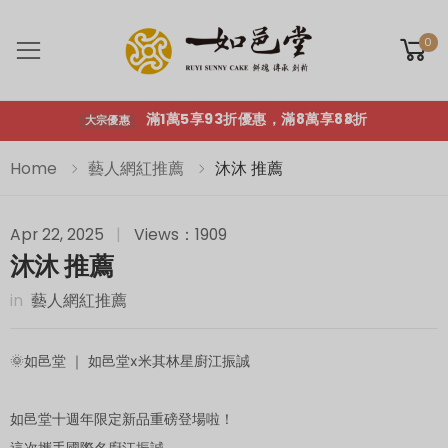
滿1萬5享93折優惠，滿8萬享88折
大宗優惠
0
Toggle mobile menu
滿1萬5享93折優惠，滿8萬享88折
大宗優惠
Home
藝人網紅推薦
沐沐 推薦
Apr 22, 2025
|
Views：1909
沐沐 推薦
in
藝人網紅推薦
🌞如邑堂 ｜ 如邑堂x米其林星廚江振誠
如邑堂十週年限定新品重磅登場啦！
這次攜手國際名廚江振誠