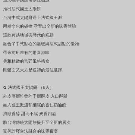
推出法式國王太陽餅
台灣中式太陽餅遇上法式國王派
兩種文化的碰撞 孕育出全新的味覺體驗
這款跨越地域與時代的糕點
融合了中式點心的溫暖與法式甜點的優雅
帶來前所未有的驚喜滋味
典雅精緻的宮廷風格禮盒
既體面又大方是送禮的最佳選擇
✿ 法式國王太陽餅 （6入）
外皮層層堆疊的千層酥皮 入口酥鬆
融入國王派濃郁細膩的杏仁奶油餡
滑順香醇 甜而不膩 奶香四溢
將台灣傳統太陽餅提升至全新的層次
完美詮釋台法融合的味覺饗宴