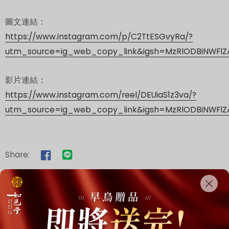
圖文連結：
https://www.instagram.com/p/C2TtESGvyRa/?
utm_source=ig_web_copy_link&igsh=MzRlODBiNWFl
影片連結：
https://www.instagram.com/reel/DEUiaS1z3va/?
utm_source=ig_web_copy_link&igsh=MzRlODBiNWFl
Share: